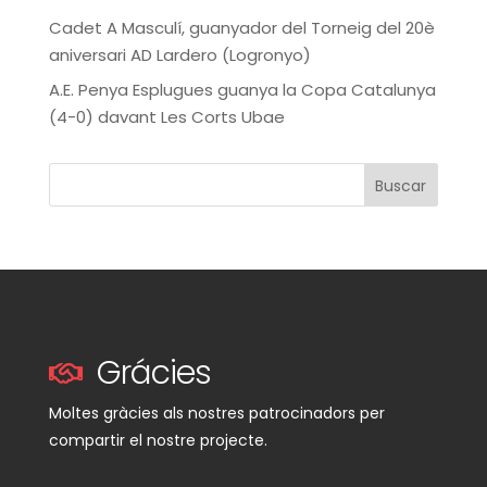
Cadet A Masculí, guanyador del Torneig del 20è
aniversari AD Lardero (Logronyo)
A.E. Penya Esplugues guanya la Copa Catalunya
(4-0) davant Les Corts Ubae
Buscar
Grácies
Moltes gràcies als nostres patrocinadors per
compartir el nostre projecte.