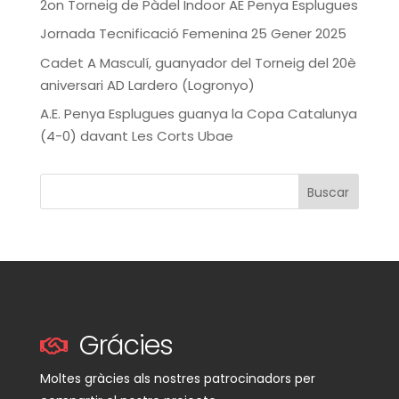
2on Torneig de Pàdel Indoor AE Penya Esplugues
Jornada Tecnificació Femenina 25 Gener 2025
Cadet A Masculí, guanyador del Torneig del 20è
aniversari AD Lardero (Logronyo)
A.E. Penya Esplugues guanya la Copa Catalunya
(4-0) davant Les Corts Ubae
Buscar
Grácies
Moltes gràcies als nostres patrocinadors per