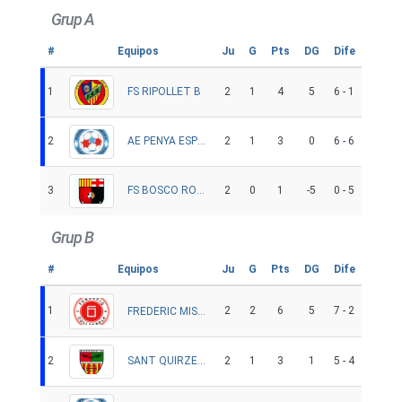
Grup A
#
Equipos
Ju
G
Pts
DG
Dife
1
2
1
4
5
6 - 1
FS RIPOLLET B
2
2
1
3
0
6 - 6
AE PENYA ESPLUGUES B
3
2
0
1
-5
0 - 5
FS BOSCO ROCAFORT
Grup B
#
Equipos
Ju
G
Pts
DG
Dife
1
2
2
6
5
7 - 2
FREDERIC MISTRAL
2
2
1
3
1
5 - 4
SANT QUIRZE FUTSAL